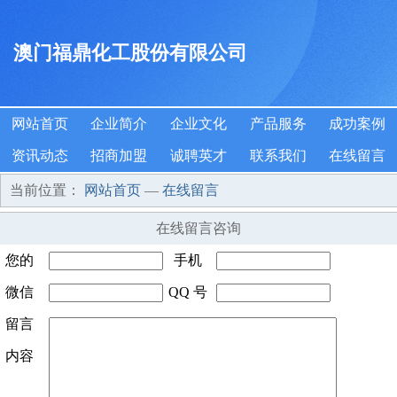
澳门福鼎化工股份有限公司
网站首页
企业简介
企业文化
产品服务
成功案例
资讯动态
招商加盟
诚聘英才
联系我们
在线留言
当前位置：
网站首页
—
在线留言
在线留言咨询
您的
手机
姓名
微信
*
QQ 号
号码
*
号码
留言
码
内容